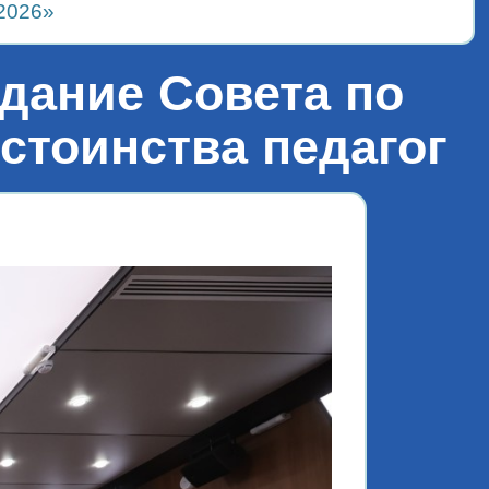
2026»
дание Совета по
стоинства педагог