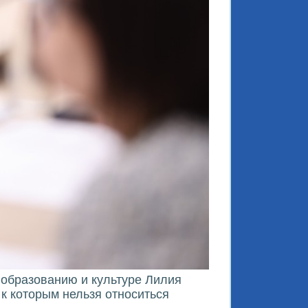
 образованию и культуре Лилия
 к которым нельзя относиться