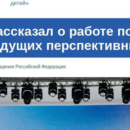
детей»
ассказал о работе 
удущих перспективн
ещения Российской Федерации