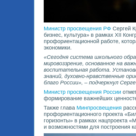
Министр просвещения РФ
Сергей К
бизнес, культура» в рамках ХII Ко
профориентационной работе, котор
экономики.
«Сегодня система школьного обра
мировоззрение, основанное на ва
воспитательная работа. Установл
знаний, духовно-нравственные ори
благо России», – подчеркнул Серге
Министр просвещения России
отмет
формирование важнейших ценносте
Также глава
Минпросвещения
расск
профориентационного проекта «Биле
горизонты» в рамках нацпроекта «
и возможностями для построения к