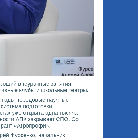
чающий внеурочные занятия
тивные клубы и школьные театры.
ие годы передовые научные
 система подготовки
лах уже открыта одна тысяча
ебности АПК закрывает СПО. Со
грант «Агропрофи».
рей Фурсенко, начальник