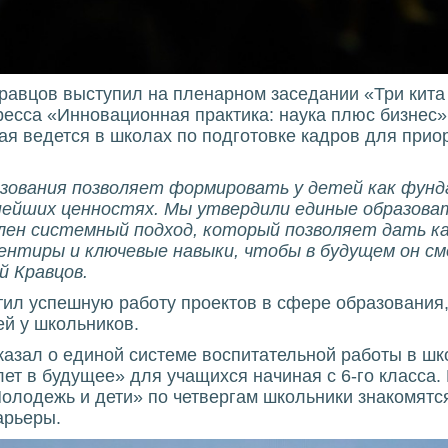
равцов выступил на пленарном заседании «Три кита 
нгресса «Инновационная практика: наука плюс бизнес
ая ведется в школах по подготовке кадров для прио
зования позволяет формировать у детей как фунд
жнейших ценностях. Мы утвердили единые образова
ен системный подход, который позволяет дать ка
ентиры и ключевые навыки, чтобы в будущем он см
й Кравцов.
ил успешную работу проектов в сфере образования
й у школьников.
азал о единой системе воспитательной работы в шко
т в будущее» для учащихся начиная с 6-го класса. 
Молодежь и дети» по четвергам школьники знакомят
арьеры.