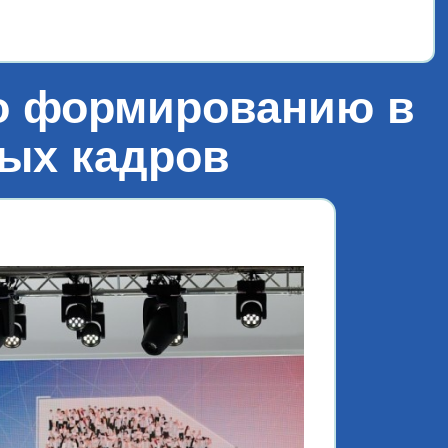
«Лет
по формированию в
ых кадров