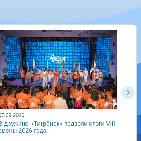
07.08.2026
06.08
В дружине «Тигрёнок» подвели итоги VIII
Движ
смены 2026 года
в ре
Мира