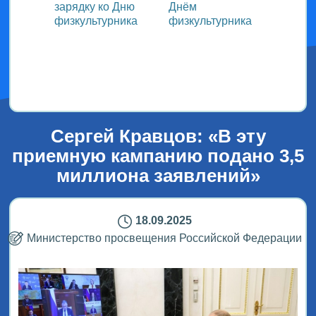
зарядку ко Дню
Днём
участ
ока
физкультурника
физкультурника
Всеро
проек
ым
«СТОл
2026»
Сергей Кравцов: «В эту
приемную кампанию подано 3,5
миллиона заявлений»
18.09.2025
Министерство просвещения Российской Федерации