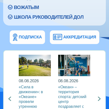
ВОЖАТЫМ
ШКОЛА РУКОВОДИТЕЛЕЙ ДОЛ
ПОДПИСКА
АККРЕДИТАЦИЯ
08.08.2026
08.08.2026
08.08
еан»
«Сила в
«Океан» –
ВДЦ «
реча с
движении»: в
территория
пригл
лем
«Океане»
спорта: детский
специ
провели
центр
сферы
ации
утреннюю
поздравляет с
отдых