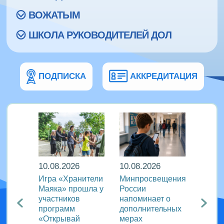
ВОЖАТЫМ
ШКОЛА РУКОВОДИТЕЛЕЙ ДОЛ
ПОДПИСКА
АККРЕДИТАЦИЯ
10.08.2026
10.08.2026
10.08
и |
Игра «Хранители
Минпросвещения
В дру
ал
Маяка» прошла у
России
«Тигр
ужину
участников
напоминает о
школь
программ
дополнительных
освоя
«Открывай
мерах
игроп