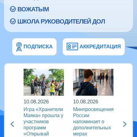
ВОЖАТЫМ
ШКОЛА РУКОВОДИТЕЛЕЙ ДОЛ
ПОДПИСКА
АККРЕДИТАЦИЯ
10.08.2026
10.08.2026
10.08
и |
Игра «Хранители
Минпросвещения
В дру
ал
Маяка» прошла у
России
«Тигр
ужину
участников
напоминает о
школь
программ
дополнительных
освоя
«Открывай
мерах
игроп