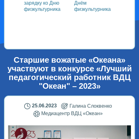
зарядку ко Дню
Днём
участ
ока
физкультурника
физкультурника
Всеро
проек
ым
«СТОл
2026»
Старшие вожатые «Океана»
участвуют в конкурсе «Лучший
педагогический работник ВДЦ
"Океан" – 2023»
25.06.2023
Галина Слоквенко
Медиацентр ВДЦ «Океан»