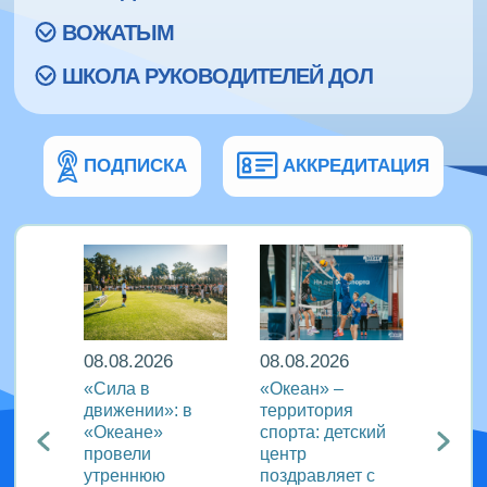
ВОЖАТЫМ
ШКОЛА РУКОВОДИТЕЛЕЙ ДОЛ
ПОДПИСКА
АККРЕДИТАЦИЯ
08.08.2026
08.08.2026
08.08
еан»
«Сила в
«Океан» –
ВДЦ «
реча с
движении»: в
территория
пригл
лем
«Океане»
спорта: детский
специ
провели
центр
сферы
ации
утреннюю
поздравляет с
отдых