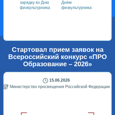
зарядку ко Дню
Днём
участ
ока
физкультурника
физкультурника
Всеро
проек
ым
«СТОл
2026»
Стартовал прием заявок на
Всероссийский конкурс «ПРО
Образование – 2026»
15.06.2026
Министерство просвещения Российской Федерации