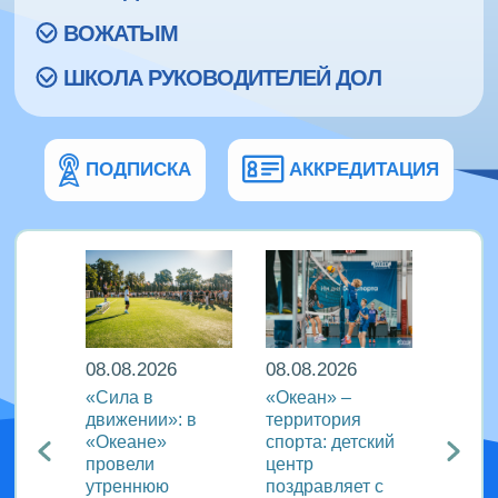
ВОЖАТЫМ
ШКОЛА РУКОВОДИТЕЛЕЙ ДОЛ
ПОДПИСКА
АККРЕДИТАЦИЯ
08.08.2026
08.08.2026
08.08
еан»
«Сила в
«Океан» –
ВДЦ «
реча с
движении»: в
территория
пригл
лем
«Океане»
спорта: детский
специ
провели
центр
сферы
ации
утреннюю
поздравляет с
отдых