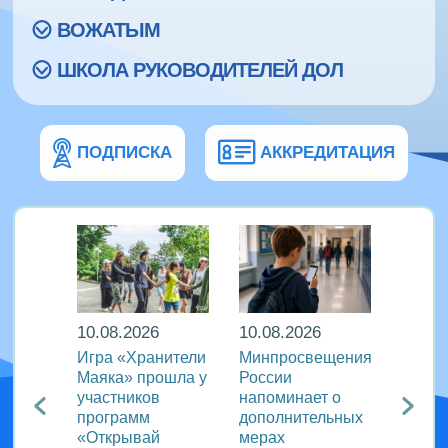
ВОЖАТЫМ
ШКОЛА РУКОВОДИТЕЛЕЙ ДОЛ
ПОДПИСКА
АККРЕДИТАЦИЯ
10.08.2026
10.08.2026
10.08
и |
Игра «Хранители
Минпросвещения
В дру
ал
Маяка» прошла у
России
«Тигр
ужину
участников
напоминает о
школь
программ
дополнительных
освоя
«Открывай
мерах
игроп