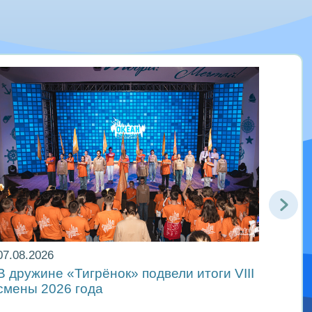
07.08.2026
06.08
В дружине «Тигрёнок» подвели итоги VIII
Движ
смены 2026 года
в ре
Мира