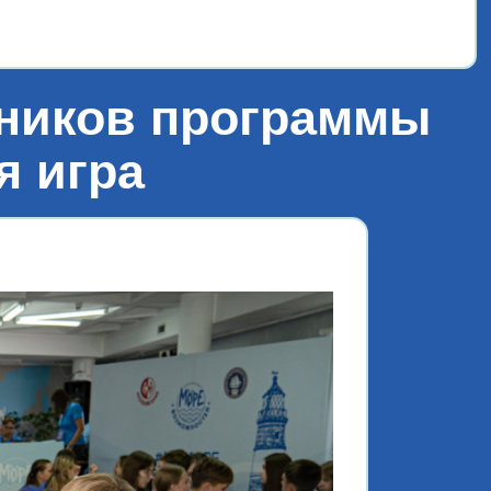
«Лет
тников программы
я игра