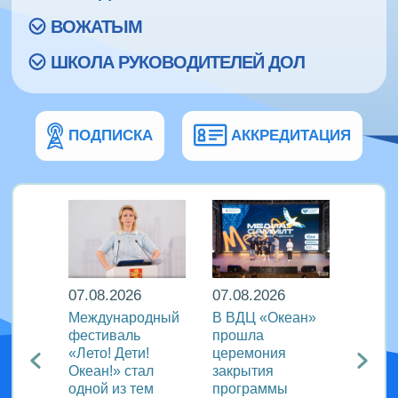
ВОЖАТЫМ
ШКОЛА РУКОВОДИТЕЛЕЙ ДОЛ
ПОДПИСКА
АККРЕДИТАЦИЯ
07.08.2026
07.08.2026
07.08
Международный
В ВДЦ «Океан»
В дру
Европы
фестиваль
прошла
«Тигр
нингу
«Лето! Дети!
церемония
подве
Океан!» стал
закрытия
VIII с
одной из тем
программы
года