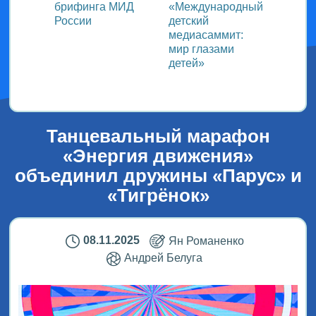
ь со
брифинга МИД
«Международный
ми в
России
детский
медиасаммит:
дного
мир глазами
детей»
!
Танцевальный марафон
«Энергия движения»
объединил дружины «Парус» и
«Тигрёнок»
08.11.2025
Ян Романенко
Андрей Белуга