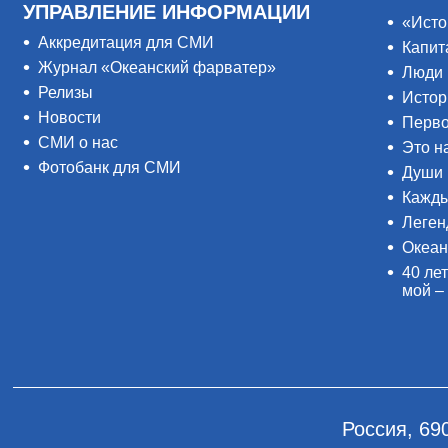
УПРАВЛЕНИЕ ИНФОРМАЦИИ
«Исто
Аккредитация для СМИ
Капит
Журнал «Океанский фарватер»
Люди 
Релизы
Истор
Новости
Перво
СМИ о нас
Это н
Фотобанк для СМИ
Души 
Кажды
Леген
Океан
40 лет
мой –
Россия, 69