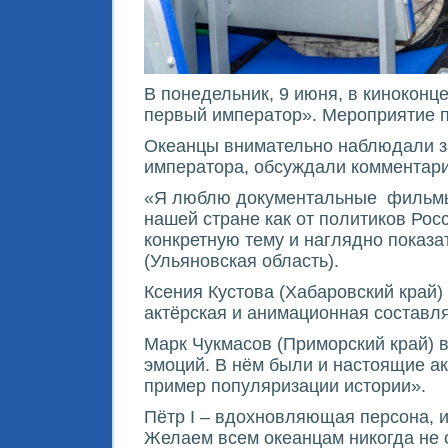
В понедельник, 9 июня, в киноконц
первый император». Мероприятие п
Океанцы внимательно наблюдали за
императора, обсуждали комментарии
«Я люблю документальные
фильмы
нашей стране как от политиков Росс
конкретную тему и наглядно показ
(Ульяновская область).
Ксения Кустова (Хабаровский край
актёрская и анимационная составл
Марк Чукмасов (Приморский край) в
эмоций. В нём были и настоящие ак
пример популяризации истории».
Пётр I – вдохновляющая персона, и
Желаем всем океанцам никогда не о