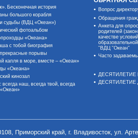
к». Бесконечная история
Вопрос директор
аны большого корабля
Обращения граж
и судьбы (ВДЦ «Океан»)
Анкета для опро
ический фотоальбом
родителей (закон
качестве услови
проходцы «Океана»
образовательной
аша с тобой биография
"ВДЦ "Океан"
прекрасные порывы
Часто задаваем
й капля в море, вместе – «Океан»
ды «Океана»
ДЕСЯТИЛЕТИЕ 
ский кинозал
ДЕСЯТИЛЕТИЕ 
: всегда наш, всегда твой, всегда
 «Океан»
0108, Приморский край, г. Владивосток, ул. Арте