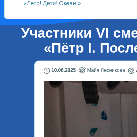
«Лето! Дети! Океан!»
Участники VI с
«Пётр I. Пос
10.06.2025
Майя Лесникова