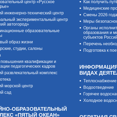
овательный центр «Русское
Как получить пут
рье»
Медицинские пр
ий инженерно-технический центр
Смены 2026 год
альный экспериментальный центр
Меры безопасно
кий автогород»
Органы исполнит
инационные образовательные
образования и м
ры
субъектов Росси
вый образ жизни
Перечень необх
рские, студии, салоны
Подготовка к пое
а
 повышения квалификации и
тации педагогических кадров
ИНФОРМАЦИЯ
ВИДАХ ДЕЯТ
ий развлекательный комплекс
отека
Теплоснабжение
ий морской центр
Водоотведение
ий сад
Горячее водосн
Холодное водос
ЙНО-ОБРАЗОВАТЕЛЬНЫЙ
ЛЕКС «ПЯТЫЙ ОКЕАН»
ОБРАТНАЯ СВ