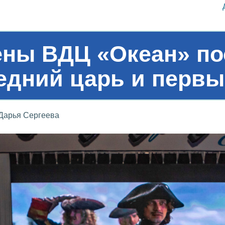
мены ВДЦ «Океан» п
ледний царь и перв
Дарья Сергеева