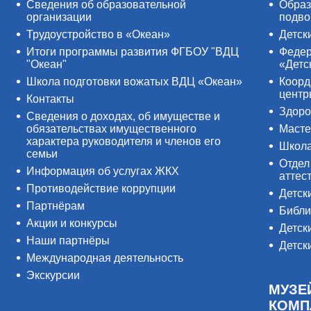
Сведения об образовательной
Образ
организации
подво
Трудоустройство в «Океан»
Детск
Итоги программы развития ФГБОУ "ВДЦ
Федер
"Океан"
«Детс
Школа подготовки вожатых ВДЦ «Океан»
Коорд
цент
Контакты
Здоро
Сведения о доходах, об имуществе и
обязательствах имущественного
Масте
характера руководителя и членов его
Школ
семьи
Отдел
Информация об услугах ЖКХ
аттес
Противодействие коррупции
Детск
Партнёрам
Библи
Акции и конкурсы
Детск
Наши партнёры
Детск
Международная деятельность
Экскурсии
МУЗЕ
КОМП