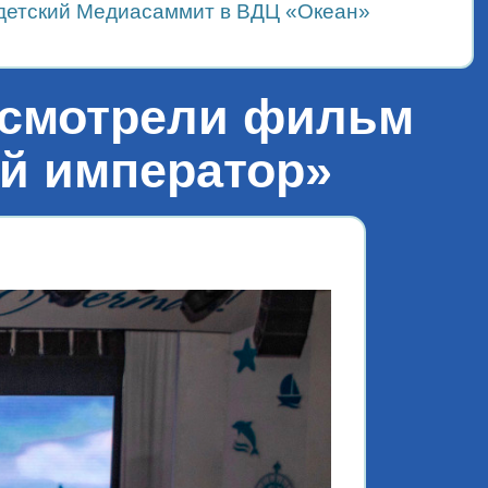
детский Медиасаммит в ВДЦ «Океан»
осмотрели фильм
ый император»