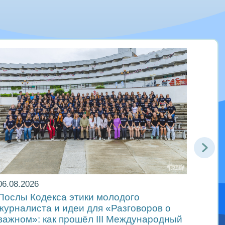
06.08.2026
06.08
Послы Кодекса этики молодого
В др
журналиста и идеи для «Разговоров о
самы
важном»: как прошёл ІІІ Международный
«Мир