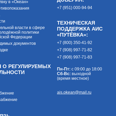
ёвку в «Океан»
+7 (951) 000-94-94
отивопоказания
а
сти
ТЕХНИЧЕСКАЯ
ельной власти в сфере
ПОДДЕРЖКА АИС
олодёжной политики
«ПУТЁВКА»:
йской Федерации
+7 (800) 350-41-92
одимых документов
здке
+7 (908) 997-71-82
+7 (908) 997-71-83
 О РЕГУЛИРУЕМЫХ
Пн-Пт:
с 09:00 до 18:00
ЕЛЬНОСТИ
Сб-Вс:
выходной
(время местное)
ais.okean@mail.ru
абжение
набжение
ЯЗЬ