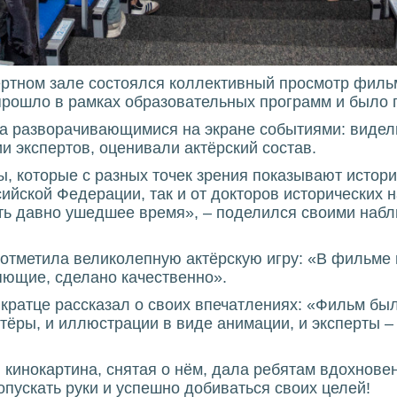
ертном зале состоялся коллективный просмотр фильм
рошло в рамках образовательных программ и было 
 разворачивающимися на экране событиями: видели
 экспертов, оценивали актёрский состав.
, которые с разных точек зрения показывают истор
ийской Федерации, так и от докторов исторических н
ать давно ушедшее время», – поделился своими на
) отметила великолепную актёрскую игру: «В фильме
яющие, сделано качественно».
кратце рассказал о своих впечатлениях: «Фильм бы
тёры, и иллюстрации в виде анимации, и эксперты –
 кинокартина, снятая о нём, дала ребятам вдохнове
пускать руки и успешно добиваться своих целей!