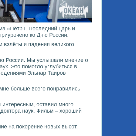
а «Пётр I. Последний царь и
приурочено ко Дню России.
 взлёты и падения великого
ию России. Мы услышали мнение о
аук. Это помогло углубиться в
блюдениями Эльнар Таиров
 мне больше всего понравились
л интересным, оставил много
 доктора наук. Фильм – хороший
ние на покорение новых высот.