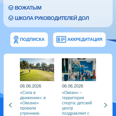
ВОЖАТЫМ
ШКОЛА РУКОВОДИТЕЛЕЙ ДОЛ
ПОДПИСКА
АККРЕДИТАЦИЯ
08.08.2026
08.08.2026
08.08
еан»
«Сила в
«Океан» –
ВДЦ «
реча с
движении»: в
территория
пригл
лем
«Океане»
спорта: детский
специ
провели
центр
сферы
ации
утреннюю
поздравляет с
отдых