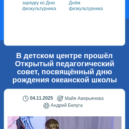
зарядку ко Дню
Днём
участ
ока
физкультурника
физкультурника
Всеро
проек
ым
«СТОл
2026»
В детском центре прошёл
Открытый педагогический
совет, посвящённый дню
рождения океанской школы
04.11.2025
Майя Аверьянова
Андрей Белуга