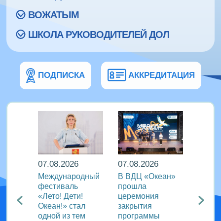
ВОЖАТЫМ
ШКОЛА РУКОВОДИТЕЛЕЙ ДОЛ
ПОДПИСКА
АККРЕДИТАЦИЯ
07.08.2026
07.08.2026
07.08
Международный
В ВДЦ «Океан»
В дру
Европы
фестиваль
прошла
«Тигр
нингу
«Лето! Дети!
церемония
подве
Океан!» стал
закрытия
VIII с
одной из тем
программы
года