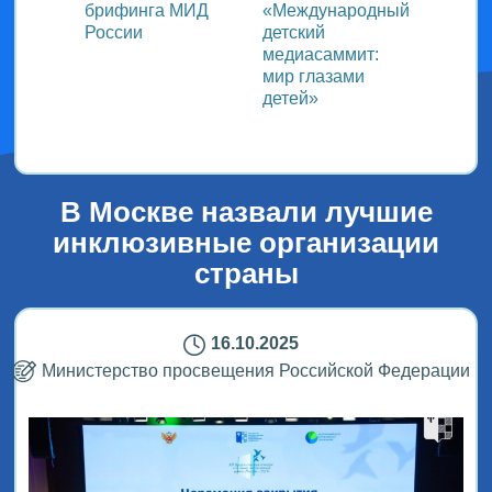
ь со
брифинга МИД
«Международный
ми в
России
детский
медиасаммит:
дного
мир глазами
детей»
!
В Москве назвали лучшие
инклюзивные организации
страны
16.10.2025
Министерство просвещения Российской Федерации