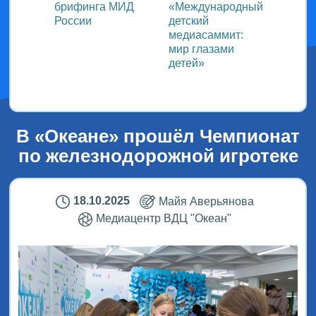
ь со
брифинга МИД
«Международный
ми в
России
детский
медиасаммит:
дного
мир глазами
детей»
!
В «Океане» прошёл Чемпионат
по железнодорожной игротеке
18.10.2025
Майя Аверьянова
Медиацентр ВДЦ "Океан"