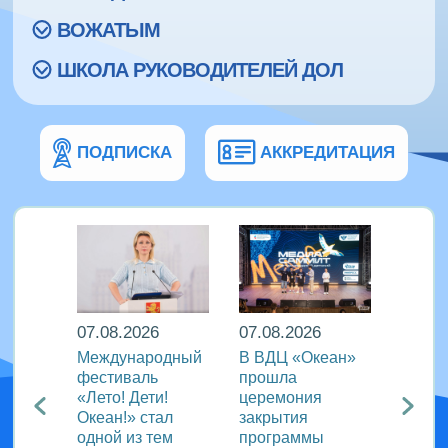
ВОЖАТЫМ
ШКОЛА РУКОВОДИТЕЛЕЙ ДОЛ
ПОДПИСКА
АККРЕДИТАЦИЯ
07.08.2026
07.08.2026
07.08
Международный
В ВДЦ «Океан»
В дру
Европы
фестиваль
прошла
«Тигр
нингу
«Лето! Дети!
церемония
подве
Океан!» стал
закрытия
VIII с
одной из тем
программы
года