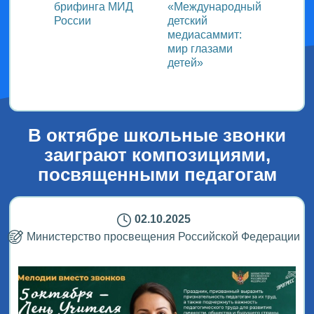
ь со
брифинга МИД
«Международный
ми в
России
детский
медиасаммит:
дного
мир глазами
детей»
!
В октябре школьные звонки
заиграют композициями,
посвященными педагогам
02.10.2025
Министерство просвещения Российской Федерации