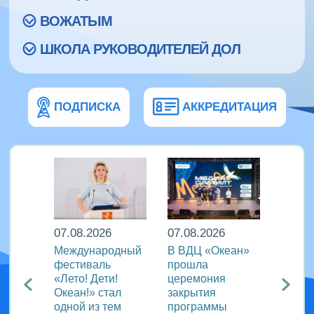
ВОЖАТЫМ
ШКОЛА РУКОВОДИТЕЛЕЙ ДОЛ
ПОДПИСКА
АККРЕДИТАЦИЯ
07.08.2026
07.08.2026
07.08
Международный
В ВДЦ «Океан»
В дру
Европы
фестиваль
прошла
«Тигр
нингу
«Лето! Дети!
церемония
подве
Океан!» стал
закрытия
VIII с
одной из тем
программы
года