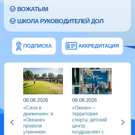
ВОЖАТЫМ
ШКОЛА РУКОВОДИТЕЛЕЙ ДОЛ
ПОДПИСКА
АККРЕДИТАЦИЯ
08.08.2026
08.08.2026
08.08
еан»
«Сила в
«Океан» –
ВДЦ «
реча с
движении»: в
территория
пригл
лем
«Океане»
спорта: детский
специ
провели
центр
сферы
ации
утреннюю
поздравляет с
отдых