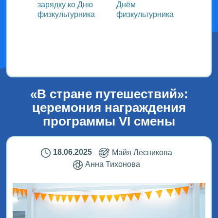
зарядку ко Дню
Днём
участ
ока
физкультурника
физкультурника
Всеро
проек
ым
«СТОл
2026»
«В стране путешествий»:
церемония награждения
программы VI смены
18.06.2025
Майя Лесникова
Анна Тихонова