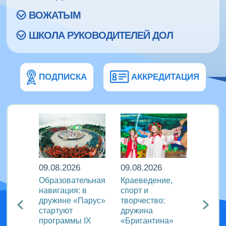
ВОЖАТЫМ
ШКОЛА РУКОВОДИТЕЛЕЙ ДОЛ
ПОДПИСКА
АККРЕДИТАЦИЯ
09.08.2026
09.08.2026
08.08
кий
Образовательная
Краеведение,
«Сила
навигация: в
спорт и
движе
агия
дружине «Парус»
творчество:
«Океа
стартуют
дружина
прове
ого
программы IX
«Бригантина»
утрен