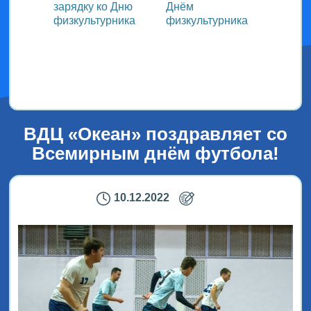
зарядку ко Дню
Днём
участ
ока
физкультурника
физкультурника
Всеро
проек
ым
«СТОл
2026»
ВДЦ «Океан» поздравляет со
Всемирным днём футбола!
10.12.2022