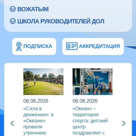
ВОЖАТЫМ
ШКОЛА РУКОВОДИТЕЛЕЙ ДОЛ
ПОДПИСКА
АККРЕДИТАЦИЯ
08.08.2026
08.08.2026
08.08
еан»
«Сила в
«Океан» –
ВДЦ «
реча с
движении»: в
территория
пригл
лем
«Океане»
спорта: детский
специ
провели
центр
сферы
ации
утреннюю
поздравляет с
отдых