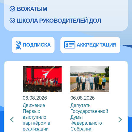
ВОЖАТЫМ
ШКОЛА РУКОВОДИТЕЛЕЙ ДОЛ
ПОДПИСКА
АККРЕДИТАЦИЯ
06.08.2026
06.08.2026
06.08
ира в
Движение
Депутаты
Послы
Первых
Государственной
этики
риняли
выступило
Думы
журна
партнёром в
Федерального
идеи 
родном
реализации
Собрания
«Разг