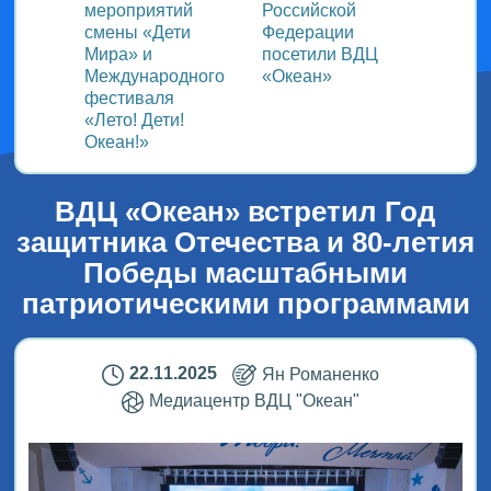
ом
мероприятий
Российской
важно
смены «Дети
Федерации
прошёл
Мира» и
посетили ВДЦ
Межд
Международного
«Океан»
детск
фестиваля
Медиа
«Лето! Дети!
ВДЦ «
Океан!»
ВДЦ «Океан» встретил Год
защитника Отечества и 80-летия
Победы масштабными
патриотическими программами
22.11.2025
Ян Романенко
Медиацентр ВДЦ "Океан"