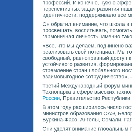
профессий. И конечно, нужно эффе
перспективных задач развития наш
идентичности, поддерживало все мн
Он обратил внимание, что школа в
просвещать, воспитывать, помогать
гармоничная личность. Именно тако
«Все, что мы делаем, подчинено ва
реализовать свой потенциал. Мы го
свободный, равноправный доступ к
устойчивого развития, формирован
стремление стран Глобального Вос
взаимовыгодное сотрудничество», 
Третий Международный форум мини
Технопарка в сфере высоких техно
России
, Правительство Республики
В этом году расширилось число гос
министров образования ОАЭ, Белор
Буркина-Фасо, Анголы, Сомали, Гаг
Они уделят внимание глобальным т