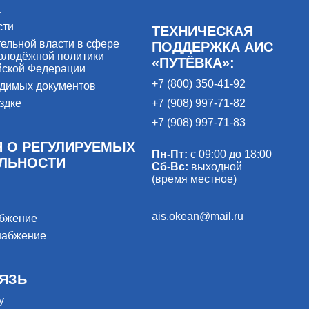
а
сти
ТЕХНИЧЕСКАЯ
ельной власти в сфере
ПОДДЕРЖКА АИС
олодёжной политики
«ПУТЁВКА»:
йской Федерации
+7 (800) 350-41-92
одимых документов
здке
+7 (908) 997-71-82
+7 (908) 997-71-83
 О РЕГУЛИРУЕМЫХ
Пн-Пт:
с 09:00 до 18:00
ЕЛЬНОСТИ
Сб-Вс:
выходной
(время местное)
ais.okean@mail.ru
абжение
набжение
ЯЗЬ
у