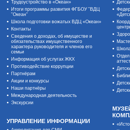
Трудоустройство в «Океан»
Детск
Итоги программы развития ФГБОУ "ВДЦ
Федер
"Океан"
«Детс
Школа подготовки вожатых ВДЦ «Океан»
Коорд
цент
Контакты
Здоро
Сведения о доходах, об имуществе и
обязательствах имущественного
Масте
характера руководителя и членов его
Школ
семьи
Отдел
Информация об услугах ЖКХ
аттес
Противодействие коррупции
Детск
Партнёрам
Библи
Акции и конкурсы
Детск
Наши партнёры
Детск
Международная деятельность
Экскурсии
МУЗЕ
КОМП
УПРАВЛЕНИЕ ИНФОРМАЦИИ
«Исто
Аккредитация для СМИ