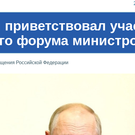
приветствовал уча
го форума министро
ещения Российской Федерации