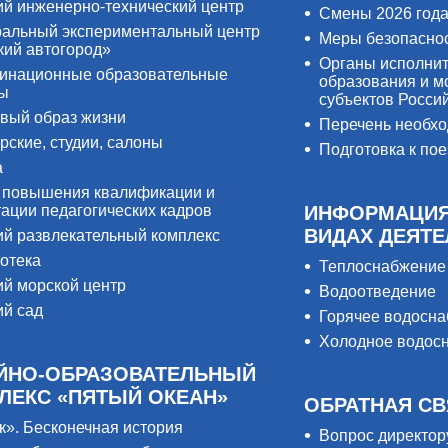
ий инженерно-технический центр
Смены 2026 год
альный экспериментальный центр
Меры безопасно
кий автогород»
Органы исполнит
инационные образовательные
образования и м
ры
субъектов Росси
вый образ жизни
Перечень необх
рские, студии, салоны
Подготовка к пое
а
 повышения квалификации и
тации педагогических кадров
ИНФОРМАЦИЯ
ВИДАХ ДЕЯТ
ий развлекательный комплекс
отека
Теплоснабжение
ий морской центр
Водоотведение
ий сад
Горячее водосн
Холодное водос
ЙНО-ОБРАЗОВАТЕЛЬНЫЙ
ЛЕКС «ПЯТЫЙ ОКЕАН»
ОБРАТНАЯ СВ
к». Бесконечная история
Вопрос директор