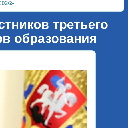
2026»
стников третьего
в образования