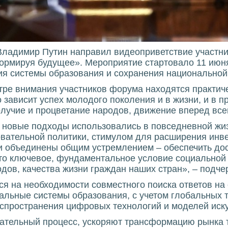
Владимир Путин направил видеоприветствие участн
рмируя будущее». Мероприятие стартовало 11 июня 
тия системы образования и сохранения национальной
тре внимания участников форума находятся практич
о зависит успех молодого поколения и в жизни, и в
олучие и процветание народов, движение вперед все
новые подходы использовались в повседневной жиз
вательной политики, стимулом для расширения инвес
ами объединены общим устремлением – обеспечить до
то ключевое, фундаментальное условие социальной
одов, качества жизни граждан наших стран», – подч
ся на необходимости совместного поиска ответов на
альные системы образования, с учетом глобальных т
аспространения цифровых технологий и моделей иску
ательный процесс, ускоряют трансформацию рынка 