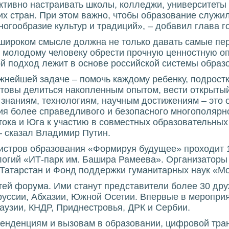
ктивно настраивать школы, колледжи, университеты
их стран. При этом важно, чтобы образование служ
огообразие культур и традиций», – добавил глава г
 широком смысле должна не только давать самые пер
 молодому человеку обрести прочную ценностную опо
й подход лежит в основе российской системы образ
жнейшей задаче – помочь каждому ребенку, подростк
товы делиться накопленным опытом, вести открытый
 знаниям, технологиям, научным достижениям – это 
ия более справедливого и безопасного многополяр
тока и Юга к участию в совместных образовательных
– сказал Владимир Путин.
стров образования «Формируя будущее» проходит 1
логий «ИТ-парк им. Башира Рамеева». Организатор
 Татарстан и Фонд поддержки гуманитарных наук «Мо
тей форума. Ими станут представители более 30 др
уссии, Абхазии, Южной Осетии. Впервые в мероприя
аузии, КНДР, Приднестровья, ДРК и Сербии.
енденциям и вызовам в образовании, цифровой тра