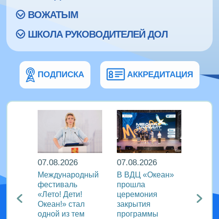
ВОЖАТЫМ
ШКОЛА РУКОВОДИТЕЛЕЙ ДОЛ
ПОДПИСКА
АККРЕДИТАЦИЯ
07.08.2026
07.08.2026
07.08
Международный
В ВДЦ «Океан»
В дру
Европы
фестиваль
прошла
«Тигр
нингу
«Лето! Дети!
церемония
подве
Океан!» стал
закрытия
VIII с
одной из тем
программы
года