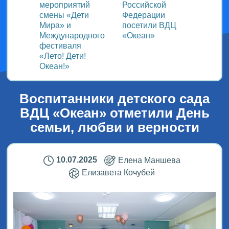
ом
мероприятий
Российской
важно
смены «Дети
Федерации
прошёл
Мира» и
посетили ВДЦ
Межд
Международного
«Океан»
детск
фестиваля
Медиа
«Лето! Дети!
ВДЦ «
Океан!»
Воспитанники детского сада
ВДЦ «Океан» отметили День
семьи, любви и верности
10.07.2025
Елена Маншева
Елизавета Кочубей