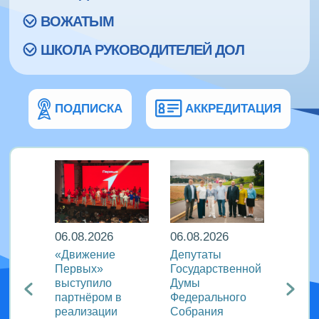
ВОЖАТЫМ
ШКОЛА РУКОВОДИТЕЛЕЙ ДОЛ
ПОДПИСКА
АККРЕДИТАЦИЯ
06.08.2026
06.08.2026
06.08
ира в
«Движение
Депутаты
Послы
Первых»
Государственной
этики
риняли
выступило
Думы
журна
партнёром в
Федерального
идеи 
родном
реализации
Собрания
«Разг