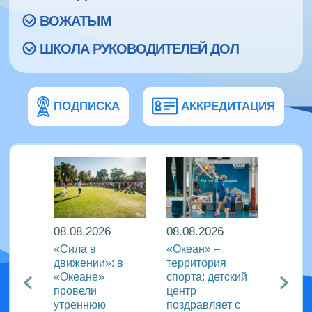
ВОЖАТЫМ
ШКОЛА РУКОВОДИТЕЛЕЙ ДОЛ
ПОДПИСКА
АККРЕДИТАЦИЯ
08.08.2026
08.08.2026
08.08
еан»
«Сила в
«Океан» –
ВДЦ «
реча с
движении»: в
территория
пригл
лем
«Океане»
спорта: детский
специ
провели
центр
сферы
ации
утреннюю
поздравляет с
отдых