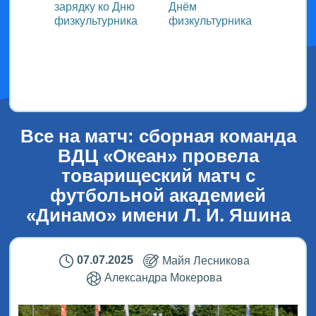
зарядку ко Дню
Днём
участ
ока
физкультурника
физкультурника
Всеро
проек
ым
«СТОл
2026»
Все на матч: сборная команда
ВДЦ «Океан» провела
товарищеский матч с
футбольной академией
«Динамо» имени Л. И. Яшина
07.07.2025
Майя Лесникова
Александра Мокерова