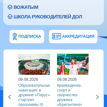
ВОЖАТЫМ
ШКОЛА РУКОВОДИТЕЛЕЙ ДОЛ
ПОДПИСКА
АККРЕДИТАЦИЯ
09.08.2026
09.08.2026
08.08
кий
Образовательная
Краеведение,
«Сила
навигация: в
спорт и
движе
агия
дружине «Парус»
творчество:
«Океа
стартуют
дружина
прове
ого
программы IX
«Бригантина»
утрен