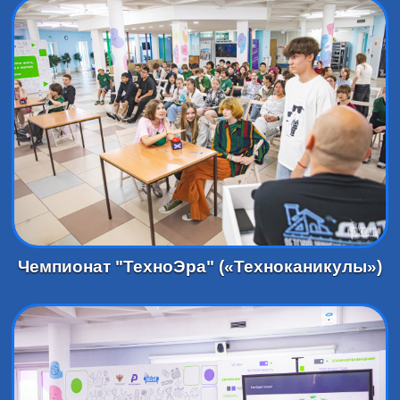
Чемпионат "ТехноЭра" («Техноканикулы»)