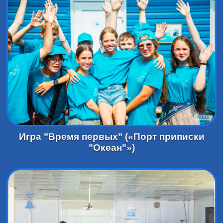
Игра "Время первых" («Порт приписки
"Океан"»)