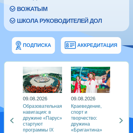
ВОЖАТЫМ
ШКОЛА РУКОВОДИТЕЛЕЙ ДОЛ
ПОДПИСКА
АККРЕДИТАЦИЯ
09.08.2026
09.08.2026
08.08
кий
Образовательная
Краеведение,
«Сила
навигация: в
спорт и
движе
агия
дружине «Парус»
творчество:
«Океа
стартуют
дружина
прове
ого
программы IX
«Бригантина»
утрен