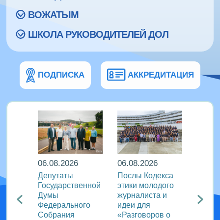
ВОЖАТЫМ
ШКОЛА РУКОВОДИТЕЛЕЙ ДОЛ
ПОДПИСКА
АККРЕДИТАЦИЯ
06.08.2026
06.08.2026
06.08
Депутаты
Послы Кодекса
В дру
а: в
Государственной
этики молодого
флоти
н»
Думы
журналиста и
«Пару
Федерального
идеи для
отмет
ый
Собрания
«Разговоров о
актив