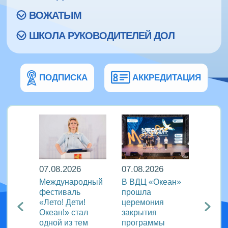
ВОЖАТЫМ
ШКОЛА РУКОВОДИТЕЛЕЙ ДОЛ
ПОДПИСКА
АККРЕДИТАЦИЯ
07.08.2026
07.08.2026
07.08
Международный
В ВДЦ «Океан»
В дру
Европы
фестиваль
прошла
«Тигр
нингу
«Лето! Дети!
церемония
подве
Океан!» стал
закрытия
VIII с
одной из тем
программы
года