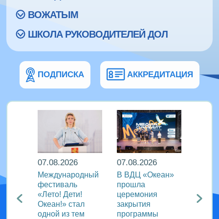
ВОЖАТЫМ
ШКОЛА РУКОВОДИТЕЛЕЙ ДОЛ
ПОДПИСКА
АККРЕДИТАЦИЯ
07.08.2026
07.08.2026
07.08
Международный
В ВДЦ «Океан»
В дру
Европы
фестиваль
прошла
«Тигр
нингу
«Лето! Дети!
церемония
подве
Океан!» стал
закрытия
VIII с
одной из тем
программы
года