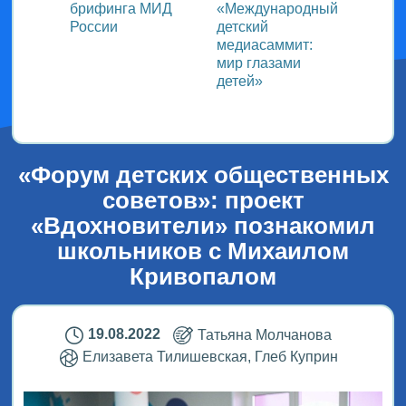
ь со
брифинга МИД
«Международный
ми в
России
детский
медиасаммит:
дного
мир глазами
детей»
!
«Форум детских общественных
советов»: проект
«Вдохновители» познакомил
школьников с Михаилом
Кривопалом
19.08.2022
Татьяна Молчанова
Елизавета Тилишевская, Глеб Куприн