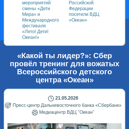
ом
мероприятий
Российской
важно
смены «Дети
Федерации
прошёл
Мира» и
посетили ВДЦ
Межд
Международного
«Океан»
детск
фестиваля
Медиа
«Лето! Дети!
ВДЦ «
Океан!»
«Какой ты лидер?»: Сбер
провёл тренинг для вожатых
Всероссийского детского
центра «Океан»
21.05.2026
Пресс-центр Дальневосточного банка «Сбербанк»
Медиацентр ВДЦ "Океан"