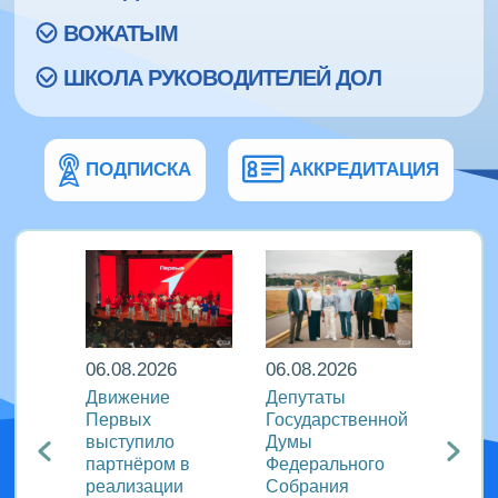
ВОЖАТЫМ
ШКОЛА РУКОВОДИТЕЛЕЙ ДОЛ
ПОДПИСКА
АККРЕДИТАЦИЯ
06.08.2026
06.08.2026
06.08
ира в
Движение
Депутаты
Послы
Первых
Государственной
этики
риняли
выступило
Думы
журна
партнёром в
Федерального
идеи 
родном
реализации
Собрания
«Разг