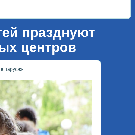
«Лет
ей празднуют
ых центров
е паруса»