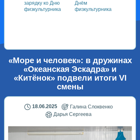
зарядку ко Дню
Днём
участ
ока
физкультурника
физкультурника
Всеро
проек
ым
«СТОл
2026»
«Море и человек»: в дружинах
«Океанская Эскадра» и
«Китёнок» подвели итоги VI
смены
18.06.2025
Галина Слоквенко
Дарья Сергеева