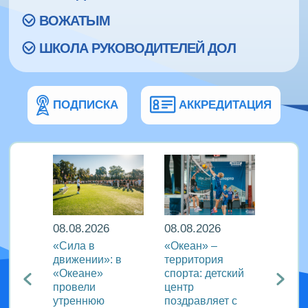
ВОЖАТЫМ
ШКОЛА РУКОВОДИТЕЛЕЙ ДОЛ
ПОДПИСКА
АККРЕДИТАЦИЯ
08.08.2026
08.08.2026
08.08
еан»
«Сила в
«Океан» –
ВДЦ «
реча с
движении»: в
территория
пригл
лем
«Океане»
спорта: детский
специ
провели
центр
сферы
ации
утреннюю
поздравляет с
отдых