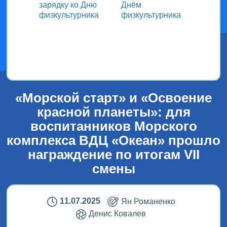
зарядку ко Дню
Днём
участ
ока
физкультурника
физкультурника
Всеро
проек
ым
«СТОл
2026»
«Морской старт» и «Освоение
красной планеты»: для
воспитанников Морского
комплекса ВДЦ «Океан» прошло
награждение по итогам VII
смены
11.07.2025
Ян Романенко
Денис Ковалев