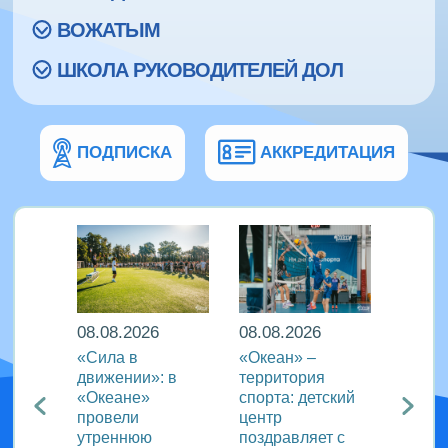
ВОЖАТЫМ
ШКОЛА РУКОВОДИТЕЛЕЙ ДОЛ
ПОДПИСКА
АККРЕДИТАЦИЯ
08.08.2026
08.08.2026
08.08
еан»
«Сила в
«Океан» –
ВДЦ «
реча с
движении»: в
территория
пригл
лем
«Океане»
спорта: детский
специ
провели
центр
сферы
ации
утреннюю
поздравляет с
отдых