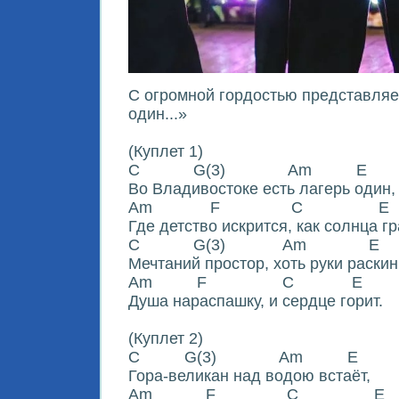
С огромной гордостью представля
один...»
(Куплет 1)
C G(3) Am E
Во Владивостоке есть лагерь один,
Am F C E
Где детство искрится, как солнца гр
C G(3) Am E
Мечтаний простор, хоть руки раскин
Am F C E
Душа нараспашку, и сердце горит.
(Куплет 2)
C G(3) Am E
Гора-великан над водою встаёт,
Am F C E