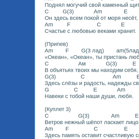
Поднял могучий свой каменный щит
C G(3) Am E
Он здесь всем покой от моря несëт,
Am F C E
Счастье с любовью веками хранит.
(Припев)
Am F G(3 лад) am(5лад
«Океан», «Океан», ты пристань люб
С Ам G(3) E
В объятьях твоих мы находим себя,
G(3) C Am 
Здесь слёзы и радость, надежды св
G C E Am
Навеки с тобой наши души, любя.
(Куплет 3)
C G(3) Am E
Ветров нежный шёпот ласкает лицо
Am F C E
Здесь память оставит счастливую с