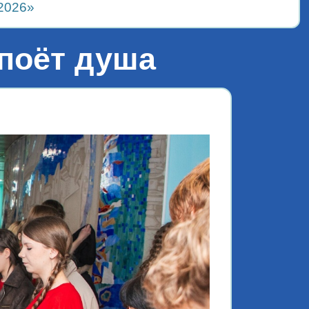
2026»
 поёт душа