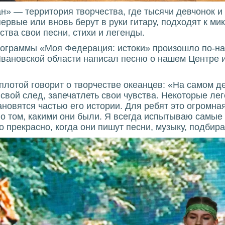
н» — территория творчества, где тысячи девчонок и
рвые или вновь берут в руки гитару, подходят к мик
ства свои песни, стихи и легенды.
программы «Моя Федерация: истоки» произошло по-
Ивановской области написал песню о нашем Центре и
еплотой говорит о творчестве океанцев: «На самом д
ь свой след, запечатлеть свои чувства. Некоторые л
ановятся частью его истории. Для ребят это огромна
ь о том, какими они были. Я всегда испытываю самые
о прекрасно, когда они пишут песни, музыку, подбир