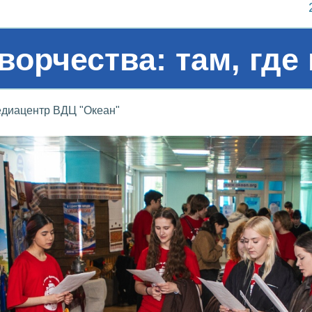
ворчества: там, где
диацентр ВДЦ "Океан"