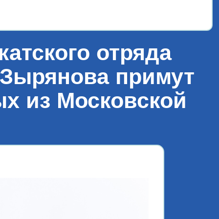
«Лет
жатского отряда
 Зырянова примут
ых из Московской