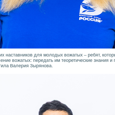
х наставников для молодых вожатых – ребят, которы
ение вожатых: передать им теоретические знания и 
етила Валерия Зырянова.