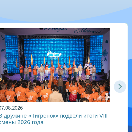
07.08.2026
06.08
В дружине «Тигрёнок» подвели итоги VIII
Движ
смены 2026 года
в ре
Мира