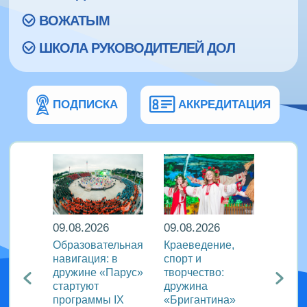
ВОЖАТЫМ
ШКОЛА РУКОВОДИТЕЛЕЙ ДОЛ
ПОДПИСКА
АККРЕДИТАЦИЯ
09.08.2026
09.08.2026
08.08
кий
Образовательная
Краеведение,
«Сила
навигация: в
спорт и
движе
агия
дружине «Парус»
творчество:
«Океа
стартуют
дружина
прове
ого
программы IX
«Бригантина»
утрен