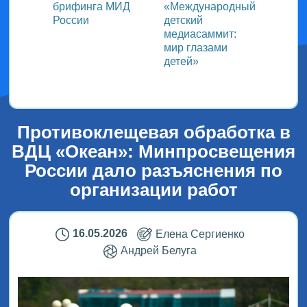
ь со
брифинга МИД
«Международный
ми в
России
детский
медиасаммит:
дного
мир глазами
детей»
!
Противоклещевая обработка в
ВДЦ «Океан»: Минпросвещения
России дало разъяснения по
организации работ
16.05.2026
Елена Сергиенко
Андрей Белуга