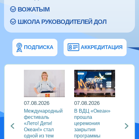
ВОЖАТЫМ
ШКОЛА РУКОВОДИТЕЛЕЙ ДОЛ
ПОДПИСКА
АККРЕДИТАЦИЯ
07.08.2026
07.08.2026
07.08
Международный
В ВДЦ «Океан»
В дру
Европы
фестиваль
прошла
«Тигр
нингу
«Лето! Дети!
церемония
подве
Океан!» стал
закрытия
VIII с
одной из тем
программы
года