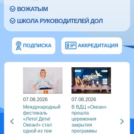
ВОЖАТЫМ
ШКОЛА РУКОВОДИТЕЛЕЙ ДОЛ
ПОДПИСКА
АККРЕДИТАЦИЯ
07.08.2026
07.08.2026
07.08
Международный
В ВДЦ «Океан»
В дру
Европы
фестиваль
прошла
«Тигр
нингу
«Лето! Дети!
церемония
подве
Океан!» стал
закрытия
VIII с
одной из тем
программы
года