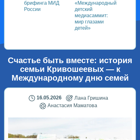
ь со
брифинга МИД
«Международный
ми в
России
детский
медиасаммит:
дного
мир глазами
детей»
!
Счастье быть вместе: история
семьи Кривошеевых — к
Международному дню семей
16.05.2026
Лана Гришина
Анастасия Маматова