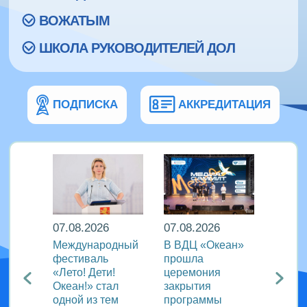
ВОЖАТЫМ
ШКОЛА РУКОВОДИТЕЛЕЙ ДОЛ
ПОДПИСКА
АККРЕДИТАЦИЯ
07.08.2026
07.08.2026
07.08
Международный
В ВДЦ «Океан»
В дру
Европы
фестиваль
прошла
«Тигр
нингу
«Лето! Дети!
церемония
подве
Океан!» стал
закрытия
VIII с
одной из тем
программы
года