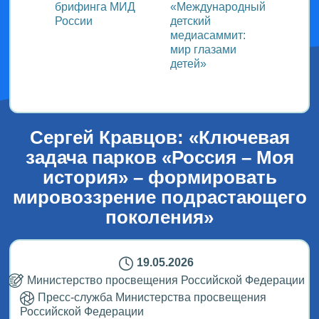
ь со
брифинга МИД
«Международный
ми в
России
детский
медиасаммит:
дного
мир глазами
детей»
!
Сергей Кравцов: «Ключевая
задача парков «Россия – Моя
история» – формировать
мировоззрение подрастающего
поколения»
19.05.2026
Министерство просвещения Российской Федерации
Пресс-служба Министерства просвещения
Российской Федерации