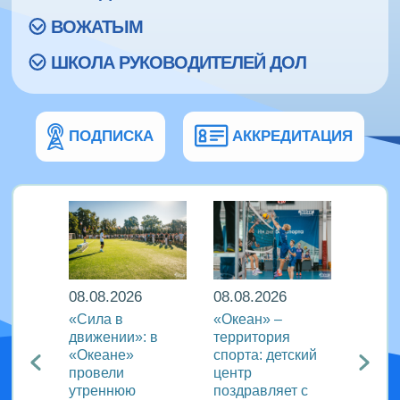
ВОЖАТЫМ
ШКОЛА РУКОВОДИТЕЛЕЙ ДОЛ
ПОДПИСКА
АККРЕДИТАЦИЯ
08.08.2026
08.08.2026
08.08
еан»
«Сила в
«Океан» –
ВДЦ «
реча с
движении»: в
территория
пригл
лем
«Океане»
спорта: детский
специ
провели
центр
сферы
ации
утреннюю
поздравляет с
отдых