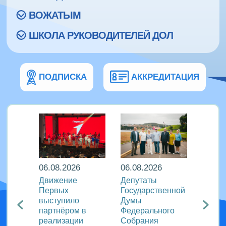
ВОЖАТЫМ
ШКОЛА РУКОВОДИТЕЛЕЙ ДОЛ
ПОДПИСКА
АККРЕДИТАЦИЯ
06.08.2026
06.08.2026
06.08
ира в
Движение
Депутаты
Послы
Первых
Государственной
этики
риняли
выступило
Думы
журна
партнёром в
Федерального
идеи 
родном
реализации
Собрания
«Разг