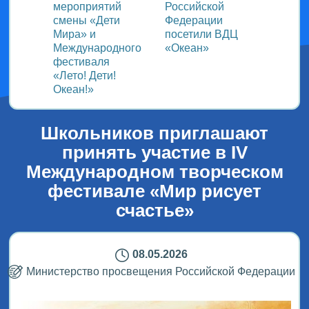
ом
мероприятий
Российской
важно
смены «Дети
Федерации
прошёл
Мира» и
посетили ВДЦ
Межд
Международного
«Океан»
детск
фестиваля
Медиа
«Лето! Дети!
ВДЦ «
Океан!»
Школьников приглашают
принять участие в IV
Международном творческом
фестивале «Мир рисует
счастье»
08.05.2026
Министерство просвещения Российской Федерации