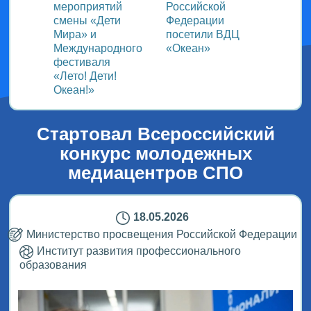
ом
мероприятий
Российской
важно
смены «Дети
Федерации
прошёл
Мира» и
посетили ВДЦ
Межд
Международного
«Океан»
детск
фестиваля
Медиа
«Лето! Дети!
ВДЦ «
Океан!»
Стартовал Всероссийский
конкурс молодежных
медиацентров СПО
18.05.2026
Министерство просвещения Российской Федерации
Институт развития профессионального
образования