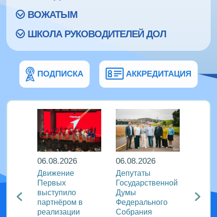
ВОЖАТЫМ
ШКОЛА РУКОВОДИТЕЛЕЙ ДОЛ
ПОДПИСКА
АККРЕДИТАЦИЯ
06.08.2026
06.08.2026
06.08
ира в
Движение
Депутаты
Послы
Первых
Государственной
этики
риняли
выступило
Думы
журна
партнёром в
Федерального
идеи 
родном
реализации
Собрания
«Разг