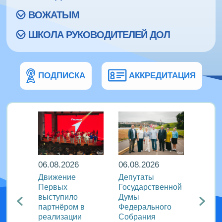
ВОЖАТЫМ
ШКОЛА РУКОВОДИТЕЛЕЙ ДОЛ
ПОДПИСКА
АККРЕДИТАЦИЯ
06.08.2026
06.08.2026
06.08
ира в
Движение
Депутаты
Послы
Первых
Государственной
этики
риняли
выступило
Думы
журна
партнёром в
Федерального
идеи 
родном
реализации
Собрания
«Разг