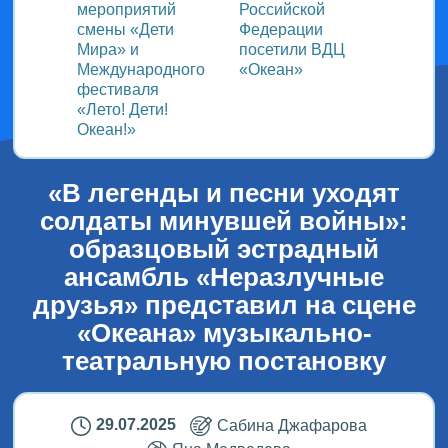
ом
мероприятий
Российской
важно
смены «Дети
Федерации
прошёл
Мира» и
посетили ВДЦ
Межд
Международного
«Океан»
детск
фестиваля
Медиа
«Лето! Дети!
ВДЦ «
Океан!»
«В легенды и песни уходят
солдаты минувшей войны»:
образцовый эстрадный
ансамбль «Неразлучные
друзья» представил на сцене
«Океана» музыкально-
театральную постановку
29.07.2025
Сабина Джафарова