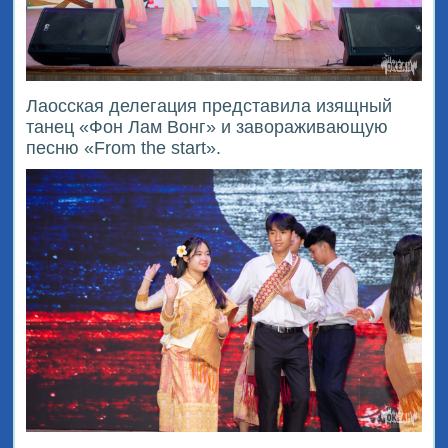
Лаосская делегация представила изящный
танец «Фон Лам Вонг» и завораживающую
песню «Frоm the start».