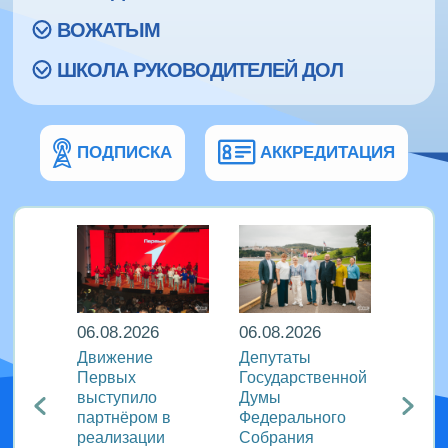
ВОЖАТЫМ
ШКОЛА РУКОВОДИТЕЛЕЙ ДОЛ
ПОДПИСКА
АККРЕДИТАЦИЯ
06.08.2026
06.08.2026
06.08
ира в
Движение
Депутаты
Послы
Первых
Государственной
этики
риняли
выступило
Думы
журна
партнёром в
Федерального
идеи 
родном
реализации
Собрания
«Разг