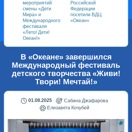
ом
мероприятий
Российской
важно
смены «Дети
Федерации
прошёл
Мира» и
посетили ВДЦ
Межд
Международного
«Океан»
детск
фестиваля
Медиа
«Лето! Дети!
ВДЦ «
Океан!»
В «Океане» завершился
Международный фестиваль
детского творчества «Живи!
Твори! Мечтай!»
01.08.2025
Сабина Джафарова
Елизавета Кочубей