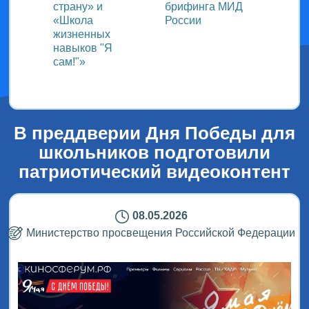
страну» и
брифинга МИД
«Меж
«Школа
России
детск
жизненных
медиа
навыков "Я
мир г
сам!"»
детей
В преддверии Дня Победы для
школьников подготовили
патриотический видеоконтент
08.05.2026
Министерство просвещения Российской Федерации