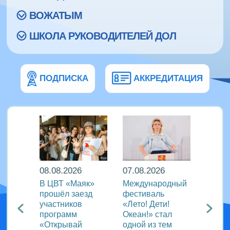
ВОЖАТЫМ
ШКОЛА РУКОВОДИТЕЛЕЙ ДОЛ
ПОДПИСКА
АККРЕДИТАЦИЯ
08.08.2026
07.08.2026
07.08
д за
В ЦВТ «Маяк»
Международный
В ВДЦ
:
прошёл заезд
фестиваль
прош
участников
«Лето! Дети!
церем
 школы
программ
Океан!» стал
закры
иш
«Открывай
одной из тем
прог