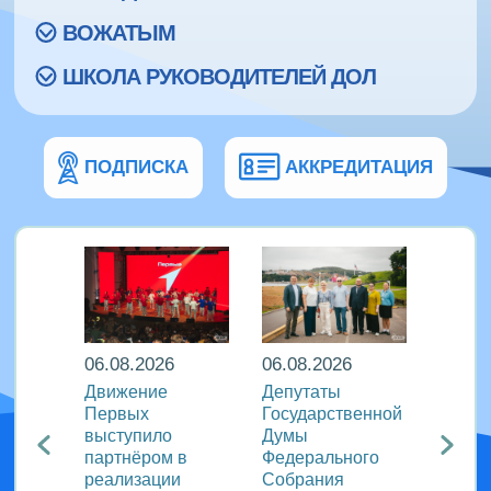
ВОЖАТЫМ
ШКОЛА РУКОВОДИТЕЛЕЙ ДОЛ
ПОДПИСКА
АККРЕДИТАЦИЯ
06.08.2026
06.08.2026
06.08
ира в
Движение
Депутаты
Послы
Первых
Государственной
этики
риняли
выступило
Думы
журна
партнёром в
Федерального
идеи 
родном
реализации
Собрания
«Разг