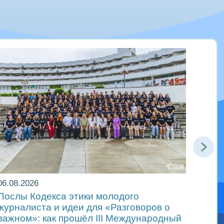
06.08.2026
06.08
Послы Кодекса этики молодого
В др
журналиста и идеи для «Разговоров о
самы
важном»: как прошёл ІІІ Международный
«Мир