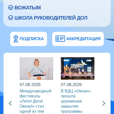
ВОЖАТЫМ
ШКОЛА РУКОВОДИТЕЛЕЙ ДОЛ
ПОДПИСКА
АККРЕДИТАЦИЯ
07.08.2026
07.08.2026
07.08
Международный
В ВДЦ «Океан»
В дру
Европы
фестиваль
прошла
«Тигр
нингу
«Лето! Дети!
церемония
подве
Океан!» стал
закрытия
VIII с
одной из тем
программы
года