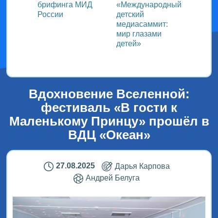
ь со
брифинга МИД
«Международный
ми в
России
детский
медиасаммит:
дного
мир глазами
детей»
!
Вдохновение Вселенной:
фестиваль «В гости к
Маленькому Принцу» прошёл в
ВДЦ «Океан»
27.08.2025
Дарья Карпова
Андрей Белуга