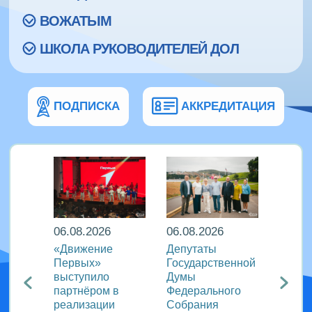
ВОЖАТЫМ
ШКОЛА РУКОВОДИТЕЛЕЙ ДОЛ
ПОДПИСКА
АККРЕДИТАЦИЯ
06.08.2026
06.08.2026
06.08
ира в
«Движение
Депутаты
Послы
Первых»
Государственной
этики
риняли
выступило
Думы
журна
партнёром в
Федерального
идеи 
родном
реализации
Собрания
«Разг