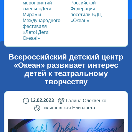
ом
мероприятий
Российской
важно
смены «Дети
Федерации
прошёл
Мира» и
посетили ВДЦ
Межд
Международного
«Океан»
детск
фестиваля
Медиа
«Лето! Дети!
ВДЦ «
Океан!»
Всероссийский детский центр
«Океан» развивает интерес
детей к театральному
творчеству
12.02.2023
Галина Слоквенко
Тилишевская Елизавета