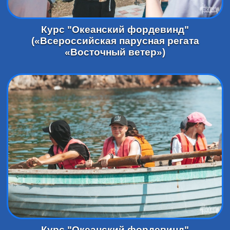
Курс "Океанский фордевинд"
(«Всероссийская парусная регата
«Восточный ветер»)
Курс "Океанский фордевинд"