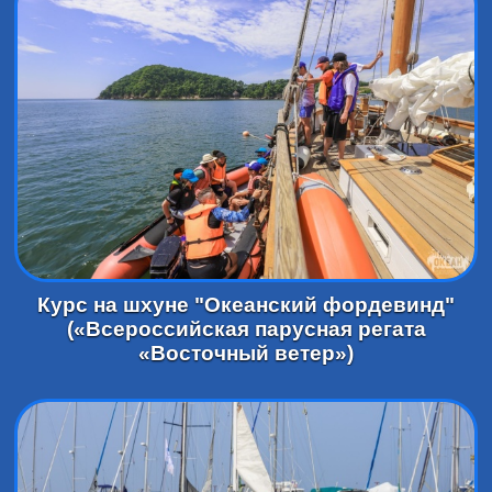
Курс на шхуне "Океанский фордевинд"
(«Всероссийская парусная регата
«Восточный ветер»)