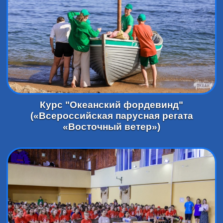
Курс "Океанский фордевинд"
(«Всероссийская парусная регата
«Восточный ветер»)